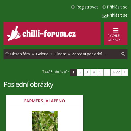
Registrovat
Přihlásit se
Přihlásit se
RYCHLÉ
ODKAZY
Obsah fóra
Galerie
Hledat
Zobrazit poslední obrázky
l
74435 obrázků •
1
2
3
4
5
…
3722
e
Poslední obrázky
d
a
FARMERS JALAPENO
t