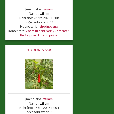
Jméno alba:
wiliam
Nahrál:
wiliam
Nahráno: 28 črc 2026 13:08
Počet zobrazení: 47
Hodnocení:
nehodnoceno
Komentáře:
Zatím tu není žádný komentář.
Buďte první, kdo ho pošle.
HODONINSKÁ
Jméno alba:
wiliam
Nahrál:
wiliam
Nahráno: 27 črc 2026 13:04
Počet zobrazení: 99