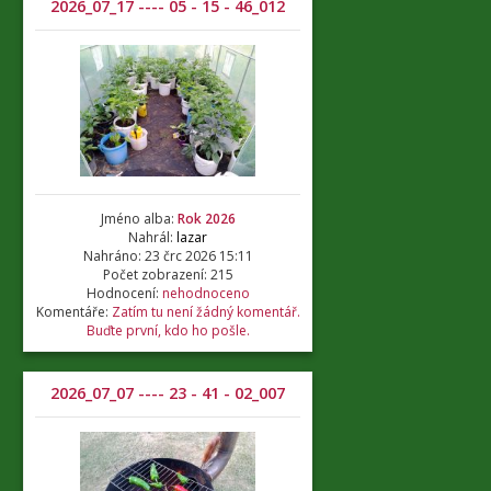
2026_07_17 ---- 05 - 15 - 46_012
Jméno alba:
Rok 2026
Nahrál:
lazar
Nahráno: 23 črc 2026 15:11
Počet zobrazení: 215
Hodnocení:
nehodnoceno
Komentáře:
Zatím tu není žádný komentář.
Buďte první, kdo ho pošle.
2026_07_07 ---- 23 - 41 - 02_007