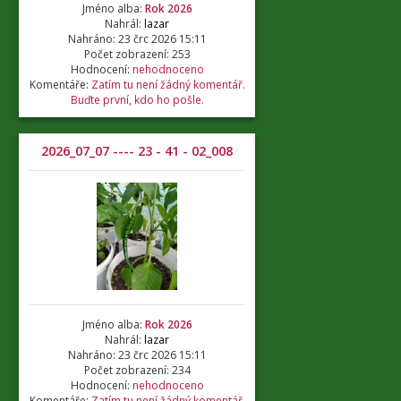
Jméno alba:
Rok 2026
Nahrál:
lazar
Nahráno: 23 črc 2026 15:11
Počet zobrazení: 253
Hodnocení:
nehodnoceno
Komentáře:
Zatím tu není žádný komentář.
Buďte první, kdo ho pošle.
2026_07_07 ---- 23 - 41 - 02_008
Jméno alba:
Rok 2026
Nahrál:
lazar
Nahráno: 23 črc 2026 15:11
Počet zobrazení: 234
Hodnocení:
nehodnoceno
Komentáře:
Zatím tu není žádný komentář.