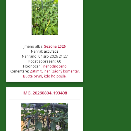
Jméno alba:
Sezóna 2026
Nahrál:
accuface
Nahráno: 04 srp 2026 21:27
Počet zobrazení: 60
Hodnocení:
nehodnoceno
Komentáře:
Zatím tu není žádný komentář.
Buďte první, kdo ho pošle.
IMG_20260804_193408