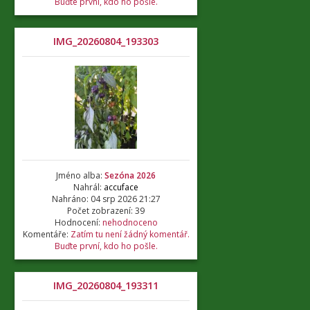
Buďte první, kdo ho pošle.
IMG_20260804_193303
Jméno alba:
Sezóna 2026
Nahrál:
accuface
Nahráno: 04 srp 2026 21:27
Počet zobrazení: 39
Hodnocení:
nehodnoceno
Komentáře:
Zatím tu není žádný komentář.
Buďte první, kdo ho pošle.
IMG_20260804_193311