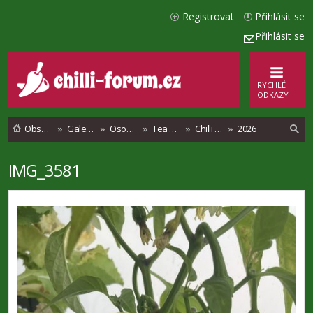
Registrovat
Přihlásit se
Přihlásit se
RYCHLÉ
ODKAZY
Obsah fóra
Galerie
Osobní alba
Tea Racer
Chilli a další rostliny ala Tea Racer
2026
IMG_3581
l
e
d
a
t