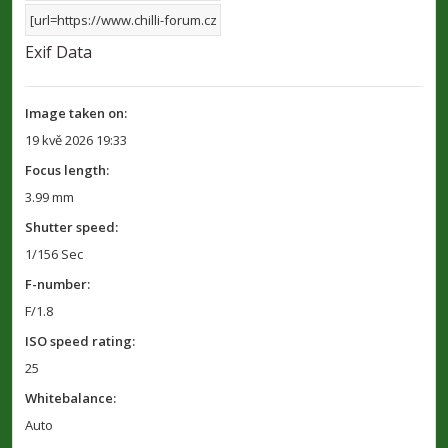
Exif Data
Image taken on:
19 kvě 2026 19:33
Focus length:
3.99 mm
Shutter speed:
1/156 Sec
F-number:
F/1.8
ISO speed rating:
25
Whitebalance:
Auto