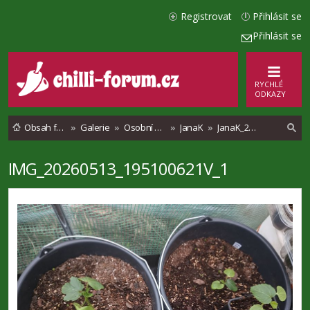
Registrovat
Přihlásit se
Přihlásit se
RYCHLÉ
ODKAZY
Obsah fóra
Galerie
Osobní alba
JanaK
JanaK_2026
IMG_20260513_195100621V_1
l
e
d
a
t