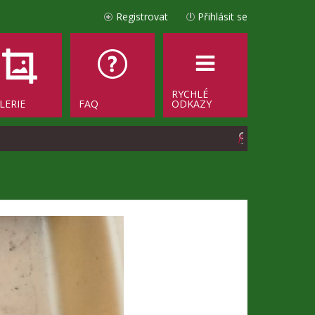
Registrovat
Přihlásit se
RYCHLÉ
LERIE
FAQ
ODKAZY
H
l
e
d
a
t