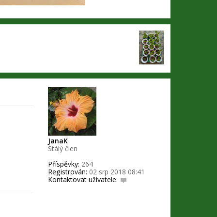
JanaK
Stálý člen
Příspěvky:
264
Registrován:
02 srp 2018 08:41
Kontaktovat uživatele:
K
o
n
t