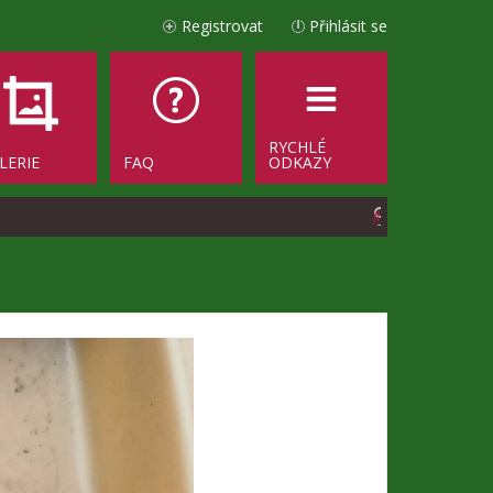
Registrovat
Přihlásit se
RYCHLÉ
LERIE
FAQ
ODKAZY
H
l
e
d
a
t