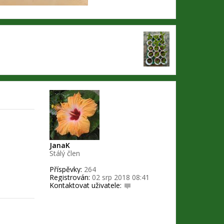
JanaK
Stálý člen
Příspěvky:
264
Registrován:
02 srp 2018 08:41
Kontaktovat uživatele:
K
o
n
t