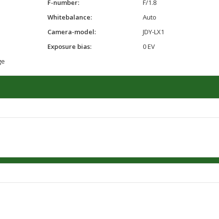
F-number:
F/1.8
Whitebalance:
Auto
Camera-model:
JDY-LX1
Exposure bias:
0 EV
ge