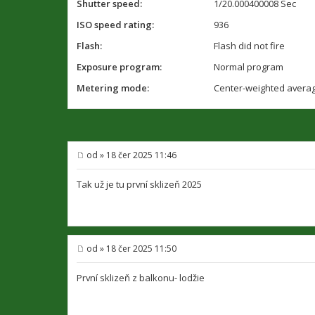
Shutter speed:
1/20.000400008 Sec
ISO speed rating:
936
Flash:
Flash did not fire
Exposure program:
Normal program
Metering mode:
Center-weighted avera
od
»
18 čer 2025 11:46
P
ř
í
Tak už je tu první sklizeň 2025
s
p
ě
v
e
k
od
»
18 čer 2025 11:50
P
ř
í
První sklizeň z balkonu- lodžie
s
p
ě