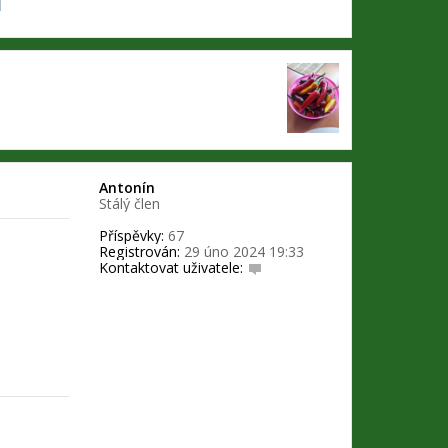
Antonín
Stálý člen
Příspěvky:
67
Registrován:
29 úno 2024 19:33
Kontaktovat uživatele:
K
o
n
t
a
k
t
o
v
a
t