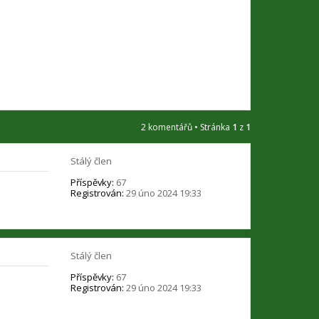
u
ž
i
v
a
t
e
l
e
A
n
2 komentářů • Stránka
1
z
1
t
o
n
Stálý člen
í
n
Příspěvky:
67
Registrován:
29 úno 2024 19:33
Stálý člen
Příspěvky:
67
Registrován:
29 úno 2024 19:33