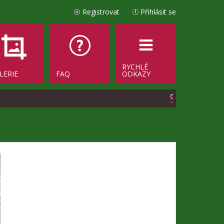
Registrovat
Přihlásit se
RYCHLÉ
LERIE
FAQ
ODKAZY
H
l
e
d
a
t