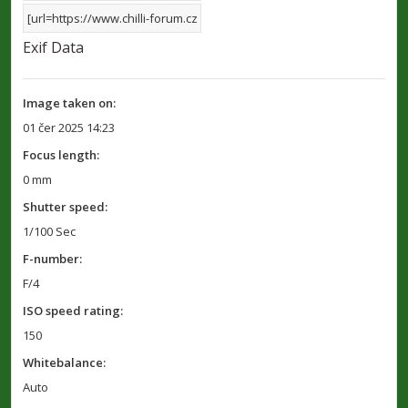
Exif Data
Image taken on:
01 čer 2025 14:23
Focus length:
0 mm
Shutter speed:
1/100 Sec
F-number:
F/4
ISO speed rating:
150
Whitebalance:
Auto