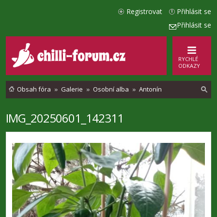
Registrovat
Přihlásit se
Přihlásit se
RYCHLÉ
ODKAZY
Obsah fóra
Galerie
Osobní alba
Antonín
IMG_20250601_142311
l
e
d
a
t