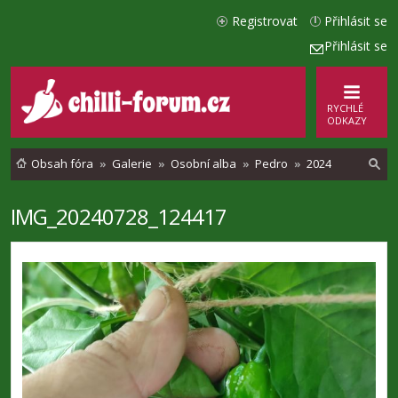
Registrovat
Přihlásit se
Přihlásit se
RYCHLÉ
ODKAZY
Obsah fóra
Galerie
Osobní alba
Pedro
2024
IMG_20240728_124417
l
e
d
a
t