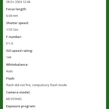
28 črc 2024 12:44
Focus length:
6.04 mm
Shutter speed:
1/33 Sec
F-number:
F/1.9
ISO speed rating:
144
Whitebalance:
Auto
Flash:
Flash did not fire, compulsory flash mode
Camera-model:
M2101K6G
Exposure program: