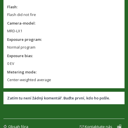
Flash:
Flash did not fire
Camera-model:
MRD-LX1
Exposure program:
Normal program
Exposure bias:
0 EV
Metering mode:
Center-weighted average
Zatím tu není žádný komentář. Buďte první, kdo ho pošle.
Obsah fóra
Kontaktujte nás