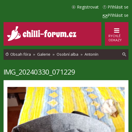
Registrovat
Přihlásit se
Přihlásit se
RYCHLÉ
ODKAZY
Obsah fóra
Galerie
Osobní alba
Antonín
IMG_20240330_071229
l
e
d
a
t