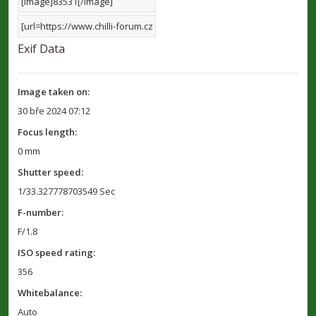
Exif Data
Image taken on:
30 bře 2024 07:12
Focus length:
0 mm
Shutter speed:
1/33.327778703549 Sec
F-number:
F/1.8
ISO speed rating:
356
Whitebalance:
Auto