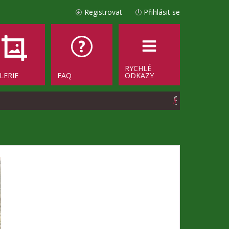
Registrovat
Přihlásit se
RYCHLÉ
LERIE
FAQ
ODKAZY
H
l
e
d
a
t