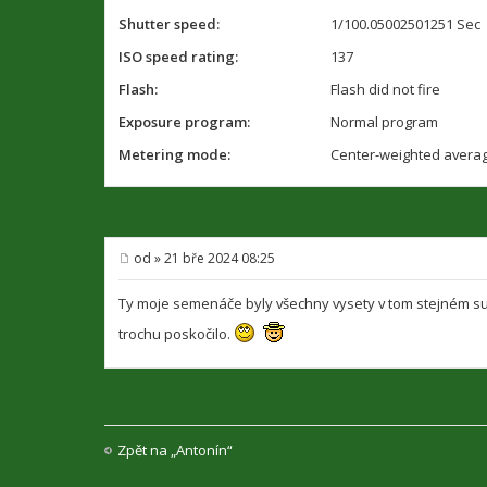
Shutter speed:
1/100.05002501251 Sec
ISO speed rating:
137
Flash:
Flash did not fire
Exposure program:
Normal program
Metering mode:
Center-weighted avera
od
»
21 bře 2024 08:25
P
ř
í
Ty moje semenáče byly všechny vysety v tom stejném sub
s
p
trochu poskočilo.
ě
v
e
k
Zpět na „Antonín“