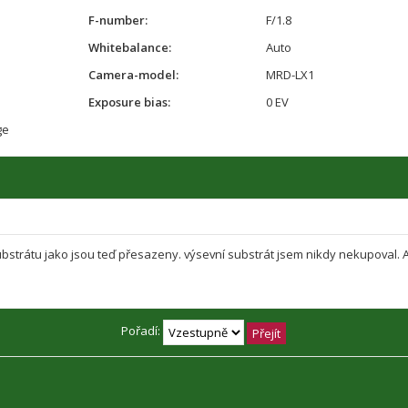
F-number:
F/1.8
Whitebalance:
Auto
Camera-model:
MRD-LX1
Exposure bias:
0 EV
ge
strátu jako jsou teď přesazeny. výsevní substrát jsem nikdy nekupoval. 
Pořadí: