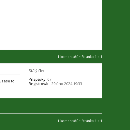
t
u
ž
i
v
a
t
e
l
e
A
n
1 komentářů • Stránka
1
z
1
t
o
n
Stálý člen
í
n
Příspěvky:
67
A zase to
Registrován:
29 úno 2024 19:33
1 komentářů • Stránka
1
z
1