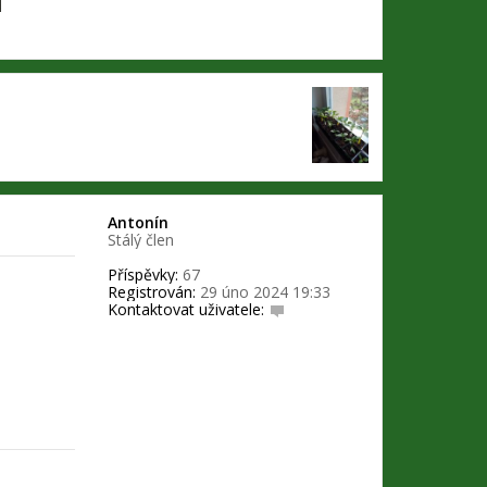
Antonín
Stálý člen
Příspěvky:
67
Registrován:
29 úno 2024 19:33
Kontaktovat uživatele:
K
o
n
t
a
k
t
o
v
a