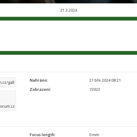
21.3.2024
Nahráno:
21 bře 2024 08:21
Zobrazení:
72023
Focus length:
0 mm