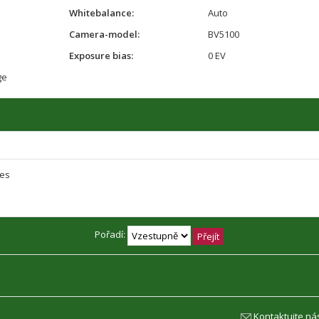
Whitebalance:
Auto
Camera-model:
BV5100
Exposure bias:
0 EV
ge
yes
Pořadí:
Kontaktujte ná