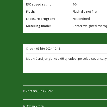
ISO speed rating:
104
Flash:
Flash did not fire
Exposure program:
Not defined
Metering mode:
Center-weighted avera
od
»
05 bře 2024 12:18
P
ř
í
Moc krásná jungle. Ať ti dělaj radost po celou sezonu.. :
s
p
ě
v
e
k
Zpět na „Rok 2024“
Obsah fóra