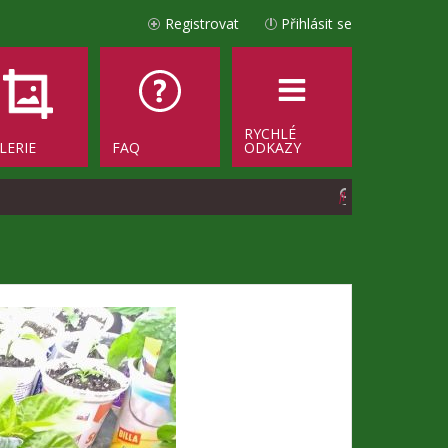
Registrovat
Přihlásit se
RYCHLÉ
LERIE
FAQ
ODKAZY
H
l
e
d
a
t