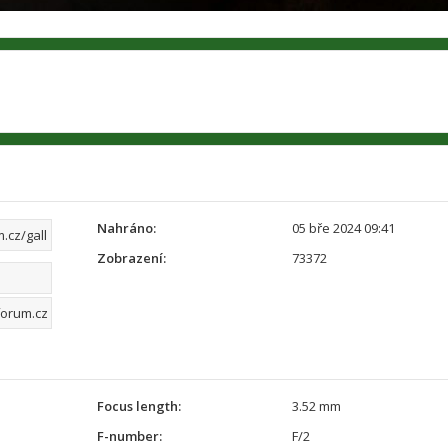
Nahráno:
05 bře 2024 09:41
Zobrazení:
73372
Focus length:
3.52 mm
F-number:
F/2