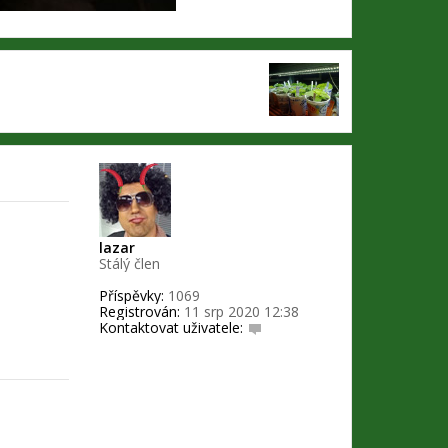
lazar
Stálý člen
Příspěvky:
1069
Registrován:
11 srp 2020 12:38
Kontaktovat uživatele:
K
o
n
t
a
k
t