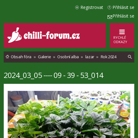
Registrovat
Přihlásit se
Přihlásit se
RYCHLÉ
ODKAZY
Obsah fóra
Galerie
Osobní alba
lazar
Rok 2024
2024_03_05 ---- 09 - 39 - 53_014
l
e
d
a
t