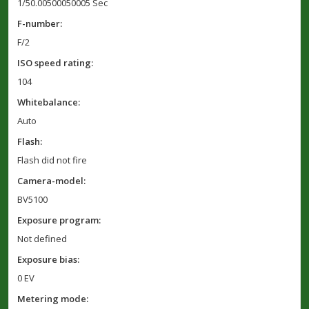
1/50.00500050005 Sec
F-number:
F/2
ISO speed rating:
104
Whitebalance:
Auto
Flash:
Flash did not fire
Camera-model:
BV5100
Exposure program:
Not defined
Exposure bias:
0 EV
Metering mode: