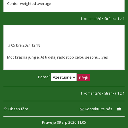
Center-weighted average
1 komentářů • Stránka
1
z
1
05 bře 2024 12:18
P
ř
í
Moc krásná jungle. Ať ti dělaj radost po celou sezonu.. :yes
s
p
ě
v
e
Pořadí:
k
1 komentářů • Stránka
1
z
1
Obsah fóra
Kontaktujte nás
Právě je 09 srp 2026 11:05