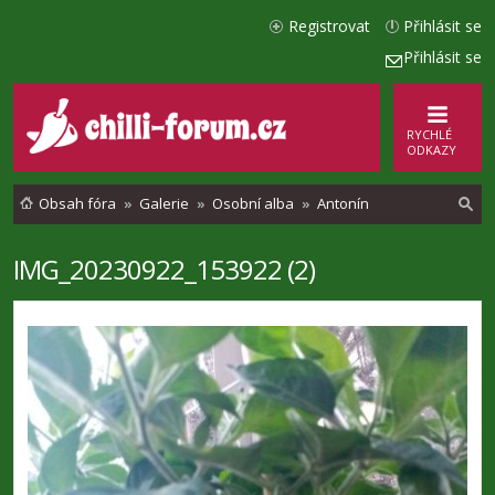
Registrovat
Přihlásit se
Přihlásit se
RYCHLÉ
ODKAZY
Obsah fóra
Galerie
Osobní alba
Antonín
IMG_20230922_153922 (2)
l
e
d
a
t