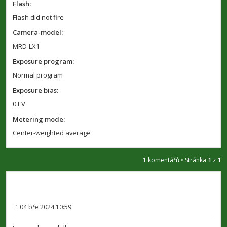
Flash:
Flash did not fire
Camera-model:
MRD-LX1
Exposure program:
Normal program
Exposure bias:
0 EV
Metering mode:
Center-weighted average
1 komentářů • Stránka
1
z
1
04 bře 2024 10:59
P
ř
í