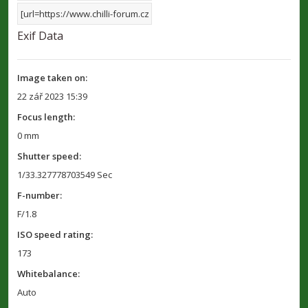
Exif Data
Image taken on:
22 zář 2023 15:39
Focus length:
0 mm
Shutter speed:
1/33.327778703549 Sec
F-number:
F/1.8
ISO speed rating:
173
Whitebalance:
Auto