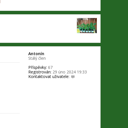
Antonín
Stálý člen
Příspěvky:
67
Registrován:
29 úno 2024 19:33
Kontaktovat uživatele:
K
o
n
t
a
k
t
o
v
a
t