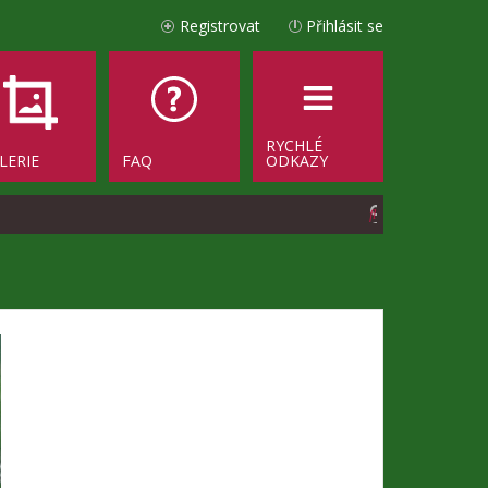
Registrovat
Přihlásit se
RYCHLÉ
LERIE
FAQ
ODKAZY
H
l
e
d
a
t