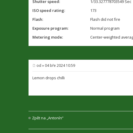
Shutter speed:
1/33.327778703549 Sec
ISO speed rating:
173
Flash:
Flash did not fire
Exposure program:
Normal program
Metering mode:
Center-weighted avera
od
»
04 bře 2024 10:59
P
ř
í
Lemon drops chilli
s
p
ě
v
e
k
Zpět na „Antonín“