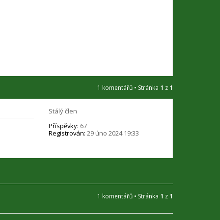
u
ž
i
v
a
t
e
l
e
A
n
1 komentářů • Stránka
1
z
1
t
o
n
Stálý člen
í
n
Příspěvky:
67
Registrován:
29 úno 2024 19:33
1 komentářů • Stránka
1
z
1