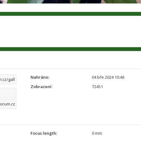
Nahráno:
04 bře 2024 10:46
Zobrazení:
72451
Focus length:
0 mm