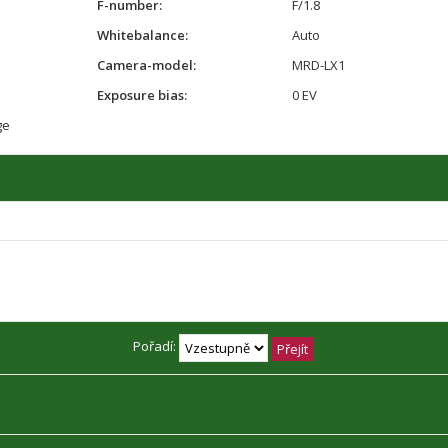
F-number:
F/1.8
Whitebalance:
Auto
Camera-model:
MRD-LX1
Exposure bias:
0 EV
ge
Pořadí: