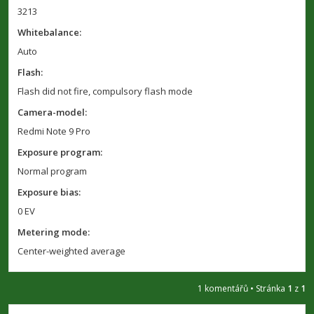
3213
Whitebalance:
Auto
Flash:
Flash did not fire, compulsory flash mode
Camera-model:
Redmi Note 9 Pro
Exposure program:
Normal program
Exposure bias:
0 EV
Metering mode:
Center-weighted average
1 komentářů • Stránka
1
z
1