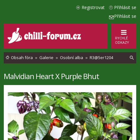
Registrovat
Přihlásit se
Přihlásit se
RYCHLÉ
ODKAZY
Obsah fóra
Galerie
Osobní alba
R3@5er1204
Malvidian Heart X Purple Bhut
l
e
d
a
t