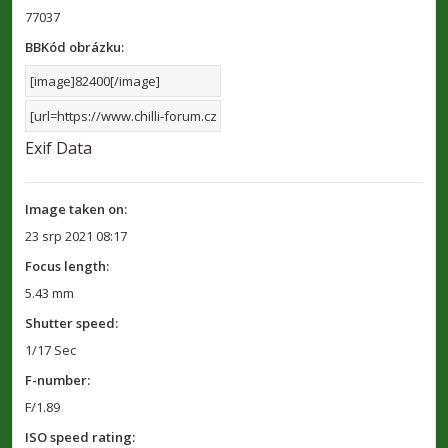
77037
BBKód obrázku:
Exif Data
Image taken on:
23 srp 2021 08:17
Focus length:
5.43 mm
Shutter speed:
1/17 Sec
F-number:
F/1.89
ISO speed rating: