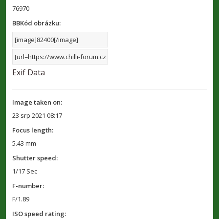
76970
BBKód obrázku:
Exif Data
Image taken on:
23 srp 2021 08:17
Focus length:
5.43 mm
Shutter speed:
1/17 Sec
F-number:
F/1.89
ISO speed rating: