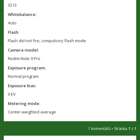
3213
Whitebalance:
Auto
Flash:
Flash did not fire, compulsory flash mode
Camera-model:
Redmi Note 9 Pro
Exposure program:
Normal program
Exposure bias:
0 EV
Metering mode:
Center-weighted average
1 komentářů • Stránka
1
z
1