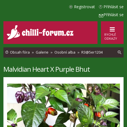
Registrovat
Přihlásit se
Přihlásit se
RYCHLÉ
ODKAZY
Obsah fóra
Galerie
Osobní alba
R3@5er1204
Malvidian Heart X Purple Bhut
l
e
d
a
t