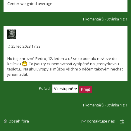
Center-weighted average
1 komentářů • Stránka
1
z
1
25 led 2023 17:33
P
ř
í
No to je hrozné Pedro, 12. leden a už se to pomalu nevleze do
s
kelímku
. To jsou ty cz nemovitosti vytápěné na ,,trenyrkovou
p
teplotu,,. Na jihu Evropy si můžou všichni o něčem takovém nechat
ě
v
jenom zdát.
e
k
Pořadí:
1 komentářů • Stránka
1
z
1
Obsah fóra
Kontaktujte nás