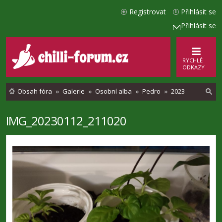
Registrovat
Přihlásit se
Přihlásit se
RYCHLÉ
ODKAZY
Obsah fóra
Galerie
Osobní alba
Pedro
2023
IMG_20230112_211020
l
e
d
a
t