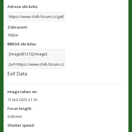
Adresa obrázku:
Zobrazení:
76834
BBKód obrázku:
Exif Data
Image taken on:
12 led 2023 21:10
Focus length:
6.04 mm
Shutter speed: