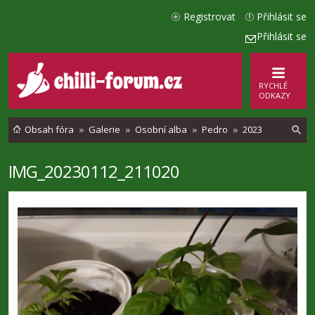
Registrovat
Přihlásit se
Přihlásit se
RYCHLÉ
ODKAZY
Obsah fóra
Galerie
Osobní alba
Pedro
2023
IMG_20230112_211020
l
e
d
a
t