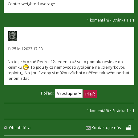
Center-weighted average
1 komentářů • Stránka
1
z
1
25 led 2023 17:33
P
ř
í
No to je hrozné Pedro, 12. leden a už se to pomalu nevleze do
s
kelímku
. To jsou ty cz nemovitosti vytápěné na ,,trenyrkovou
p
teplotu,,. Na jihu Evropy si můžou všichni o něčem takovém nechat
ě
v
jenom zdát.
e
k
Pořadí:
1 komentářů • Stránka
1
z
1
Obsah fóra
Kontaktujte nás