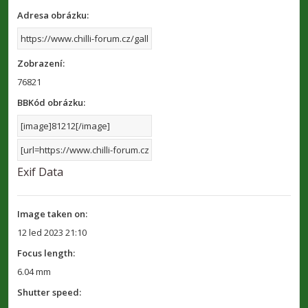
Adresa obrázku:
Zobrazení:
76821
BBKód obrázku:
Exif Data
Image taken on:
12 led 2023 21:10
Focus length:
6.04 mm
Shutter speed: