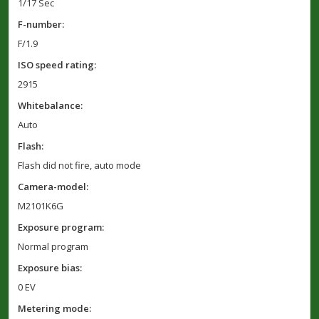
1/17 Sec
F-number:
F/1.9
ISO speed rating:
2915
Whitebalance:
Auto
Flash:
Flash did not fire, auto mode
Camera-model:
M2101K6G
Exposure program:
Normal program
Exposure bias:
0 EV
Metering mode: