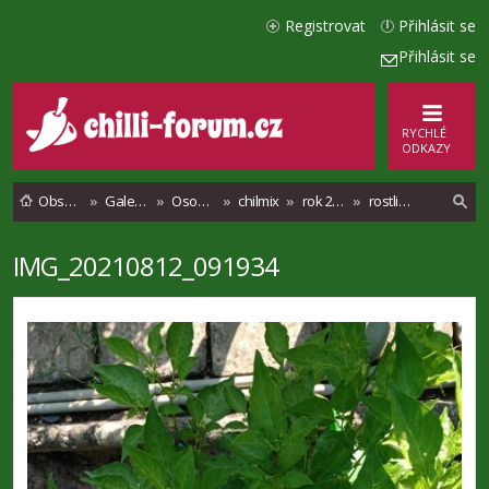
Registrovat
Přihlásit se
Přihlásit se
RYCHLÉ
ODKAZY
Obsah fóra
Galerie
Osobní alba
chilmix
rok 2021
rostlinky
IMG_20210812_091934
l
e
d
a
t