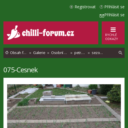
Registrovat
Přihlásit se
Přihlásit se
RYCHLÉ
ODKAZY
Obsah fóra
Galerie
Osobní alba
petr.polasek
sezona 2019
075-Cesnek
l
e
d
a
t