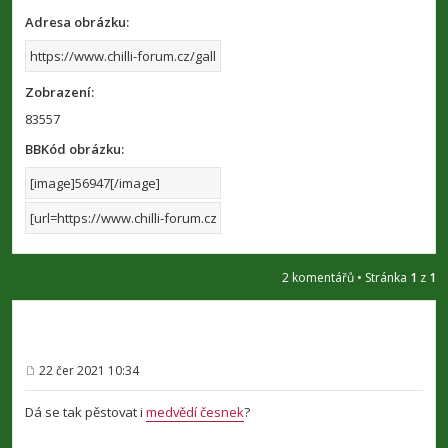
Adresa obrázku:
Zobrazení:
83557
BBKód obrázku:
2 komentářů • Stránka
1
z
1
22 čer 2021 10:34
P
ř
í
Dá se tak pěstovat i
medvědí česnek
?
s
p