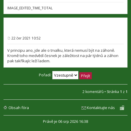
ě
v
IMAGE_EDITED_TIME_TOTAL
e
k
22 čer 2021 10:52
P
ř
í
V principu ano, jde ale o trvalku, která nemusí být na záhoně.
s
Kromě toho medvědí česnek je záležitost na pár týdnů a záhon
p
pak takříkajíc leží ladem.
ě
v
e
k
Pořadí:
2 komentářů • Stránka
1
z
1
Obsah fóra
Kontaktujte nás
Právě je 06 srp 2026 16:38