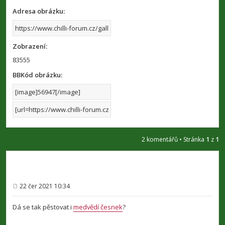
Adresa obrázku:
Zobrazení:
83555
BBKód obrázku:
2 komentářů • Stránka
1
z
1
22 čer 2021 10:34
P
ř
í
Dá se tak pěstovat i
medvědí česnek
?
s
p