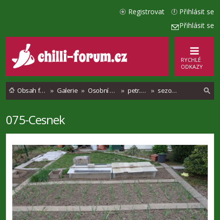
Registrovat
Přihlásit se
Přihlásit se
RYCHLÉ
ODKAZY
Obsah fóra
Galerie
Osobní alba
petr.polasek
sezona 2019
075-Cesnek
l
e
d
a
t