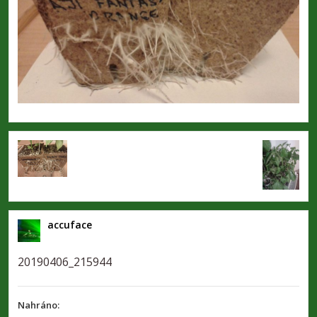
accuface
20190406_215944
Nahráno: