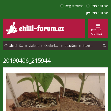
Registrovat
Přihlásit se
Přihlásit se
RYCHLÉ
ODKAZY
Obsah fóra
Galerie
Osobní alba
accuface
Sezóna 2019
20190406_215944
l
e
d
a
t