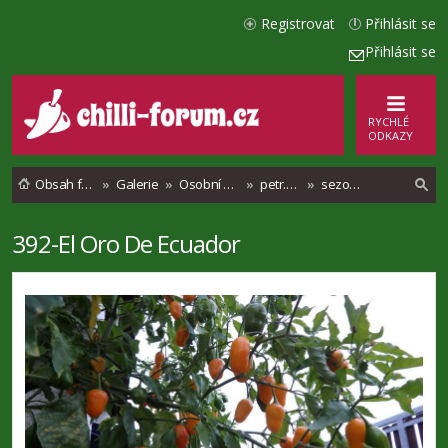
Registrovat
Přihlásit se
Přihlásit se
RYCHLÉ
ODKAZY
Obsah fóra
Galerie
Osobní alba
petr.polasek
sezona 2018
392-El Oro De Ecuador
l
e
d
a
t