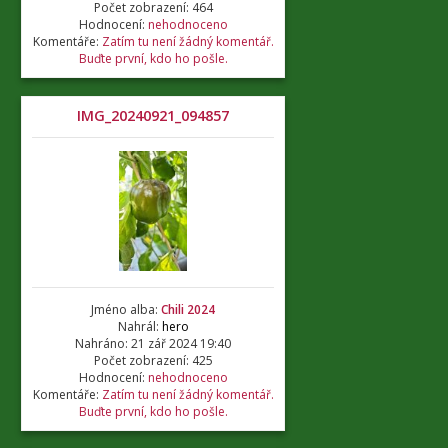
Počet zobrazení: 464
Hodnocení:
nehodnoceno
Komentáře:
Zatím tu není žádný komentář.
Buďte první, kdo ho pošle.
IMG_20240921_094857
Jméno alba:
Chili 2024
Nahrál:
hero
Nahráno: 21 zář 2024 19:40
Počet zobrazení: 425
Hodnocení:
nehodnoceno
Komentáře:
Zatím tu není žádný komentář.
Buďte první, kdo ho pošle.