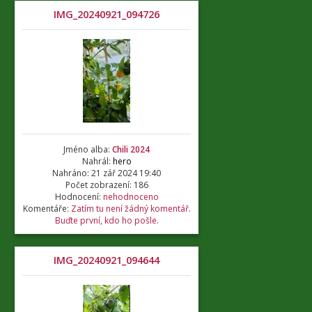
IMG_20240921_094726
Jméno alba:
Chili 2024
Nahrál:
hero
Nahráno: 21 zář 2024 19:40
Počet zobrazení: 186
Hodnocení:
nehodnoceno
Komentáře:
Zatím tu není žádný komentář.
Buďte první, kdo ho pošle.
IMG_20240921_094644