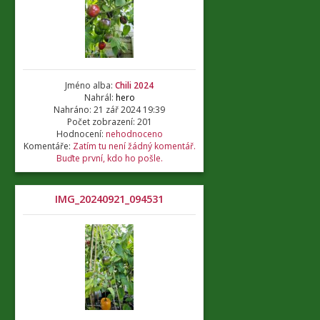
Jméno alba:
Chili 2024
Nahrál:
hero
Nahráno: 21 zář 2024 19:39
Počet zobrazení: 201
Hodnocení:
nehodnoceno
Komentáře:
Zatím tu není žádný komentář.
Buďte první, kdo ho pošle.
IMG_20240921_094531