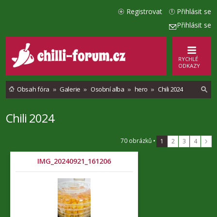
Registrovat
Přihlásit se
Přihlásit se
RYCHLÉ
ODKAZY
Obsah fóra
Galerie
Osobní alba
hero
Chili 2024
Chili 2024
l
e
70 obrázků •
1
2
3
4
d
a
IMG_20240921_161206
t