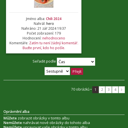
Jméno alba:
Chili 2024
Nahrál:
hero
Nahráno: 21 zář 2024 19:37
Počet zobrazení: 179
Hodnocení:
nehodnoceno
Komentáře:
Zatím tu není žádný komentář.
Buďte první, kdo ho pošle.
Seřadit podle
70 obrázků •
1
2
3
4
Oprávnění alba
Můžete
zobrazit obrázky v tomto albu
Nemůžete
nahrávat nové obrázky do tohoto alba
Nemůžete
upravovat vaše obrázky v tomto albu