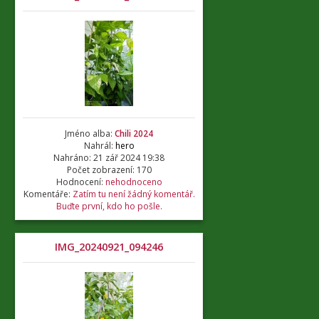
Jméno alba:
Chili 2024
Nahrál:
hero
Nahráno: 21 zář 2024 19:38
Počet zobrazení: 170
Hodnocení:
nehodnoceno
Komentáře:
Zatím tu není žádný komentář.
Buďte první, kdo ho pošle.
IMG_20240921_094246