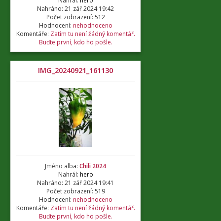
Nahrál:
hero
Nahráno: 21 zář 2024 19:42
Počet zobrazení: 512
Hodnocení:
nehodnoceno
Komentáře:
Zatím tu není žádný komentář.
Buďte první, kdo ho pošle.
IMG_20240921_161130
Jméno alba:
Chili 2024
Nahrál:
hero
Nahráno: 21 zář 2024 19:41
Počet zobrazení: 519
Hodnocení:
nehodnoceno
Komentáře:
Zatím tu není žádný komentář.
Buďte první, kdo ho pošle.