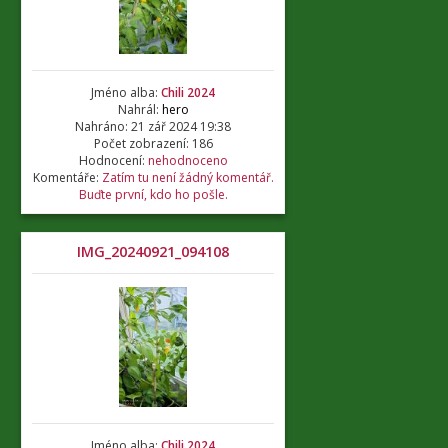
Jméno alba:
Chili 2024
Nahrál:
hero
Nahráno: 21 zář 2024 19:38
Počet zobrazení: 186
Hodnocení:
nehodnoceno
Komentáře:
Zatím tu není žádný komentář.
Buďte první, kdo ho pošle.
IMG_20240921_094108
Jméno alba:
Chili 2024