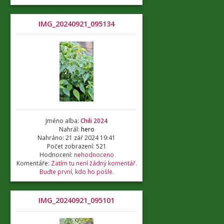
IMG_20240921_095134
Jméno alba:
Chili 2024
Nahrál:
hero
Nahráno: 21 zář 2024 19:41
Počet zobrazení: 521
Hodnocení:
nehodnoceno
Komentáře:
Zatím tu není žádný komentář.
Buďte první, kdo ho pošle.
IMG_20240921_095101