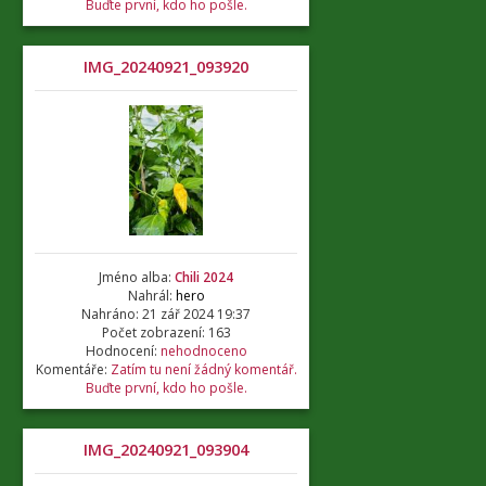
Buďte první, kdo ho pošle.
IMG_20240921_093920
Jméno alba:
Chili 2024
Nahrál:
hero
Nahráno: 21 zář 2024 19:37
Počet zobrazení: 163
Hodnocení:
nehodnoceno
Komentáře:
Zatím tu není žádný komentář.
Buďte první, kdo ho pošle.
IMG_20240921_093904