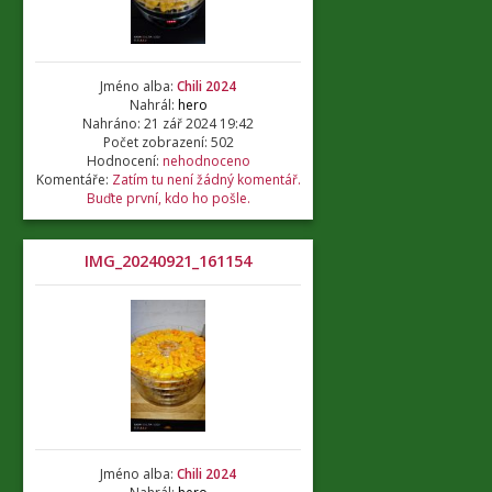
Jméno alba:
Chili 2024
Nahrál:
hero
Nahráno: 21 zář 2024 19:42
Počet zobrazení: 502
Hodnocení:
nehodnoceno
Komentáře:
Zatím tu není žádný komentář.
Buďte první, kdo ho pošle.
IMG_20240921_161154
Jméno alba:
Chili 2024