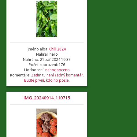
Jméno alba:
Chili 2024
Nahrál:
hero
Nahráno: 21 zář 2024 19:37
Počet zobrazení: 176
Hodnocení:
nehodnoceno
Komentáře:
Zatím tu není žádný komentář.
Buďte první, kdo ho pošle.
IMG_20240914_110715