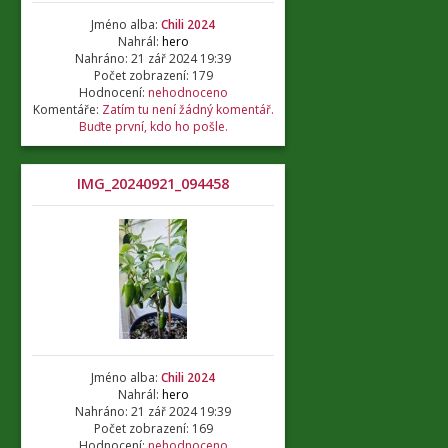
Jméno alba:
Chili 2024
Nahrál:
hero
Nahráno: 21 zář 2024 19:39
Počet zobrazení: 179
Hodnocení:
nehodnoceno
Komentáře:
Zatím tu není žádný komentář.
Buďte první, kdo ho pošle.
IMG_20240921_094458
Jméno alba:
Chili 2024
Nahrál:
hero
Nahráno: 21 zář 2024 19:39
Počet zobrazení: 169
Hodnocení:
nehodnoceno