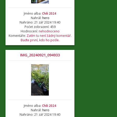
Jméno alba:
Chili 2024
Nahrál:
hero
Nahráno: 21 zář 2024 19:40
Počet zobrazení: 459
Hodnocení:
nehodnoceno
Komentáře:
Zatím tu není žádný komentář.
Buďte první, kdo ho pošle.
IMG_20240921_094933
Jméno alba:
Chili 2024
Nahrál:
hero
Nahráno: 21 zář 2024 19:40