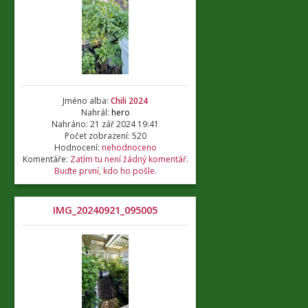
Jméno alba:
Chili 2024
Nahrál:
hero
Nahráno: 21 zář 2024 19:41
Počet zobrazení: 520
Hodnocení:
nehodnoceno
Komentáře:
Zatím tu není žádný komentář.
Buďte první, kdo ho pošle.
IMG_20240921_095005