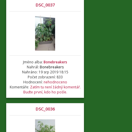
DSC_0037
Jméno alba:
Bonebreakers
Nahrál:
Bonebreakers
Nahráno: 19 srp 2019 18:15
Počet zobrazení: 833
Hodnocení:
nehodnoceno
Komentáře:
Zatím tu není žádný komentář.
Buďte první, kdo ho pošle.
DSC_0036