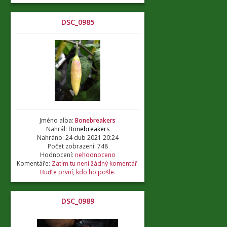
DSC_0985
Jméno alba:
Bonebreakers
Nahrál:
Bonebreakers
Nahráno: 24 dub 2021 20:24
Počet zobrazení: 748
Hodnocení:
nehodnoceno
Komentáře:
Zatím tu není žádný komentář.
Buďte první, kdo ho pošle.
DSC_0989