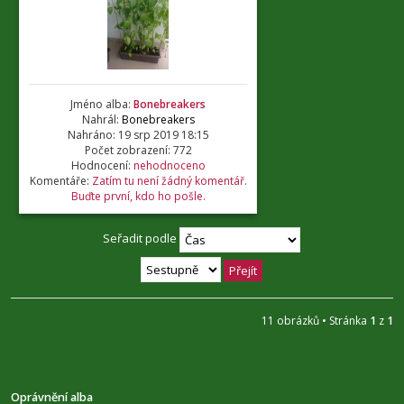
Jméno alba:
Bonebreakers
Nahrál:
Bonebreakers
Nahráno: 19 srp 2019 18:15
Počet zobrazení: 772
Hodnocení:
nehodnoceno
Komentáře:
Zatím tu není žádný komentář.
Buďte první, kdo ho pošle.
Seřadit podle
11 obrázků • Stránka
1
z
1
Oprávnění alba