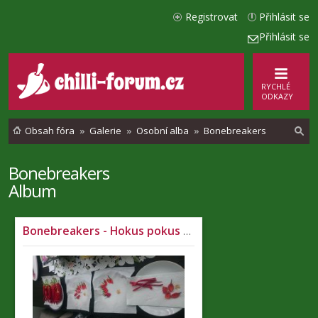
Registrovat
Přihlásit se
Přihlásit se
RYCHLÉ
ODKAZY
Obsah fóra
Galerie
Osobní alba
Bonebreakers
Bonebreakers
l
Album
e
d
Bonebreakers - Hokus pokus 2019
a
t