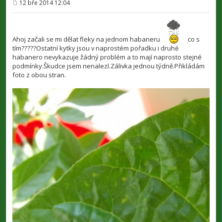
12 bře 2014 12:04
P
ř
í
s
p
Ahoj začali se mi dělat fleky na jednom habaneru
co s
ě
tím?????Ostatní kytky jsou v naprostém pořadku i druhé
v
e
habanero nevykazuje žádný problém a to mají naprosto stejné
k
podmínky.Škudce jsem nenalezl.Zálivka jednou týdně.Přikládám
foto z obou stran.