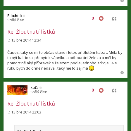
Filichilli
0
Citovat
Stálý člen
Re: Žloutnutí lístků
13 bře 2014 12:34
P
ř
í
Čaues, taky se mi to občas stane i letos při žlutém haba .. Měla by
s
to být kalcioza, přebytek vápníku a odbourání železa a měl by
p
pomoct nějaký přípravek s železem podle jednoho zdroje.. Ale
ě
v
ruku bych do ohně nedával, taky mě to zajímá
e
k
kuťa
0
Citovat
Stálý člen
Re: Žloutnutí lístků
13 bře 2014 22:03
P
ř
í
s