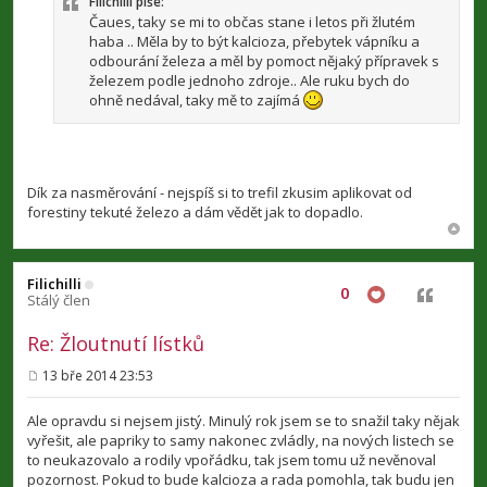
p
Filichilli píše:
ě
Čaues, taky se mi to občas stane i letos při žlutém
v
haba .. Měla by to být kalcioza, přebytek vápníku a
e
odbourání železa a měl by pomoct nějaký přípravek s
k
železem podle jednoho zdroje.. Ale ruku bych do
ohně nedával, taky mě to zajímá
Dík za nasměrování - nejspíš si to trefil zkusim aplikovat od
forestiny tekuté železo a dám vědět jak to dopadlo.
Filichilli
0
Citovat
Stálý člen
Re: Žloutnutí lístků
13 bře 2014 23:53
P
ř
í
Ale opravdu si nejsem jistý. Minulý rok jsem se to snažil taky nějak
s
vyřešit, ale papriky to samy nakonec zvládly, na nových listech se
p
to neukazovalo a rodily vpořádku, tak jsem tomu už nevěnoval
ě
v
pozornost. Pokud to bude kalcioza a rada pomohla, tak budu jen