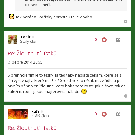
co jsem změřil.
tak paráda...kořínky obrostou to je v poho...
Tehir
0
Citovat
Stálý člen
Re: Žloutnutí lístků
04 bře 2014 20:55
P
ř
í
S přehnojením je to těžký, já teď taky napjatě čekám, které se s
s
tím vyrovnají a které ne. 3 z 20 rostlinek to nějak nezvládlo a po
p
prvním přihnojení žloutne. Zato habanero roste jak o život, tak asi
ě
v
záleží na tom, jakou mají zrovna náladu.
e
k
kuťa
0
Citovat
Stálý člen
Re: Žloutnutí lístků