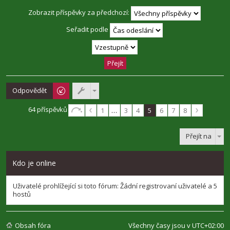
Zobrazit příspěvky za předchozí:
Seřadit podle
Odpovědět
64 příspěvků
1
…
3
4
5
6
7
8
Přejít na
Kdo je online
Uživatelé prohlížející si toto fórum: Žádní registrovaní uživatelé a 5
hostů
Obsah fóra
Všechny časy jsou v
UTC+02:00