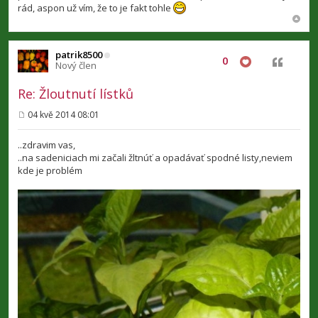
e
rád, aspon už vím, že to je fakt tohle
k
patrik8500
0
Citovat
Nový člen
Re: Žloutnutí lístků
04 kvě 2014 08:01
P
ř
í
..zdravim vas,
s
..na sadeniciach mi začali žltnúť a opadávať spodné listy,neviem
p
kde je problém
ě
v
e
k