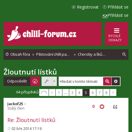
Registrovat
Přihlásit se
Přihlásit se
RYCHLÉ
ODKAZY
Obsah fóra
Pěstování chilli paprik - Vše o chilli papričkách
Choroby a škůdci chilli paprik
Žloutnutí lístků
l
e
Odpovědět
d
64 příspěvků
1
…
3
4
5
6
7
8
a
Jackof25
t
0
Citovat
Stálý člen
Re: Žloutnutí lístků
02 bře 2014 17:19
P