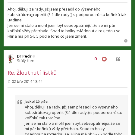
ř
í
Ahoj, děkuji za rady. Již jsem přesadil do výsevného
s
subtstrátu+agroperlit (3:1 dle rady:)) s podporou růstu kořínků tak
p
uvidíme.
ě
v
Jen se mi stalo a mohl jsem být sebeopatrnější, že se mi pár
e
kořínků vždy přetrhalo. Snad to holky zvládnout a rozjedou se.
k
Hlína má ph 5-5.5 podle toho co jsem změřil.
Dr.Pedr
0
Citovat
Stálý člen
Re: Žloutnutí lístků
02 bře 2014 18:44
P
ř
í
s
p
Jackof25 píše:
ě
Ahoj, děkuji za rady. Již jsem přesadil do výsevného
v
subtstrátu+agroperlit (3:1 dle rady:)) s podporou růstu
e
kořínků tak uvidíme.
k
Jen se mi stalo a mohl jsem být sebeopatrnější, že se
mi pár kořínků vždy přetrhalo. Snad to holky
zvládnout a rozjedou se. Hlína má ph 5-5.5 podle toho