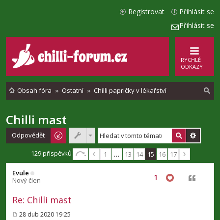
Registrovat
Přihlásit se
Přihlásit se
RYCHLÉ
ODKAZY
Obsah fóra
Ostatní
Chilli papričky v lékařství
Chilli mast
l
e
Odpovědět
d
129 příspěvků
1
…
13
14
15
16
17
a
Evule
t
1
Citovat
Nový člen
Re: Chilli mast
28 dub 2020 19:25
P