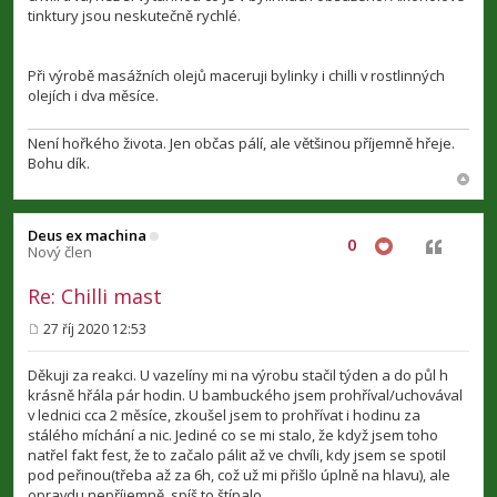
tinktury jsou neskutečně rychlé.
Při výrobě masážních olejů maceruji bylinky i chilli v rostlinných
olejích i dva měsíce.
Není hořkého života. Jen občas pálí, ale většinou příjemně hřeje.
Bohu dík.
Deus ex machina
0
Citovat
Nový člen
Re: Chilli mast
27 říj 2020 12:53
P
ř
í
Děkuji za reakci. U vazelíny mi na výrobu stačil týden a do půl h
s
krásně hřála pár hodin. U bambuckého jsem prohříval/uchovával
p
v lednici cca 2 měsíce, zkoušel jsem to prohřívat i hodinu za
ě
v
stálého míchání a nic. Jediné co se mi stalo, že když jsem toho
e
natřel fakt fest, že to začalo pálit až ve chvíli, kdy jsem se spotil
k
pod peřinou(třeba až za 6h, což už mi přišlo úplně na hlavu), ale
opravdu nepříjemně, spíš to štípalo.