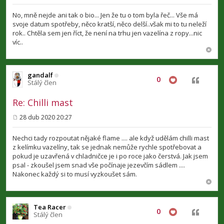
ř
í
No, mně nejde ani tak o bio... Jen že tu o tom byla řeč... Vše má
s
svoje datum spotřeby, něco kratší, něco delší..však mi to tu neleží
p
rok.. Chtěla sem jen říct, že není na trhu jen vazelína z ropy...nic
ě
v
víc..
e
k
gandalf
0
Citovat
Stálý člen
Re: Chilli mast
28 dub 2020 20:27
P
ř
í
Nechci tady rozpoutat nějaké flame .... ale když udělám chilli mast
s
z kelímku vazelíny, tak se jednak nemůže rychle spotřebovat a
p
pokud je uzavřená v chladničce je i po roce jako čerstvá. Jak jsem
ě
v
psal - zkoušel jsem snad vše počínaje jezevčím sádlem ....
e
Nakonec každý si to musí vyzkoušet sám.
k
Tea Racer
0
Citovat
Stálý člen