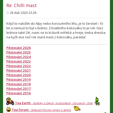
Re: Chilli mast
28 dub 2020 23:28
P
ř
í
Když to naložím do Alpy nebo konzumního lihu, je to čerstvé i 10
s
let a nemusí to byt v lednici. Z kvalitního kokosáku to je rok i bez
p
lednice také OK, navic se to krásně vstřebá a hreje, treba dneska
ě
v
na kyčli více než rok stará mast z kokosáku, paráda!
e
k
Pěstování 2026
Pěstování 2025
Pěstování 2024
Pěstování 2023
Pěstování 2022
Pěstování 2021
Pěstování 2020
Pěstování 2019
Pěstování 2018
Pěstování 2017
Pěstování 2016
Tea Earth
-
stránky o čajích, motorkách, citrusech, chilli
Tea forum
-
diskusní fórum nejen o čajích