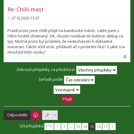
Re: Chilli mast
27 říj 2020 13:37
P
ř
í
Právě proto jsem chtěl přejít na bambucké máslo, zatím jsem z
s
něho hodně zklamaný. Ok, zkusím nedávat do lednice, dekuji za
p
typ. Možná proto byl problém, že nedocházelo k důkladné
ě
v
maceraci. Takže včelí vosk, přidáváš až v poslední fázi? A jaké cca
e
množství toho vosku?
k
Zobrazit příspěvky za předchozí:
Seřadit podle
Odpovědět
129 příspěvků
1
…
13
14
15
16
17