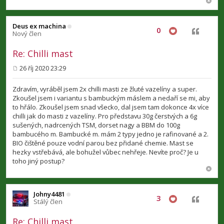
Deus ex machina
0
Citovat
Nový člen
Re: Chilli mast
26 říj 2020 23:29
P
ř
í
Zdravím, vyráběl jsem 2x chilli masti ze žluté vazelíny a super.
s
Zkoušel jsem i variantu s bambuckým máslem a nedaří se mi, aby
p
to hřálo. Zkoušel jsem snad všecko, dal jsem tam dokonce 4x více
ě
v
chilli jak do masti z vazelíny. Pro představu 30g čerstvých a 6g
e
sušených, nadrcených TSM, dorset nagy a BBM do 100g
k
bambucého m. Bambucké m. mám 2 typy jedno je rafinované a 2.
BIO čištěné pouze vodní parou bez přidané chemie. Mast se
hezky vstřebává, ale bohužel vůbec nehřeje. Nevíte proč? Je u
toho jiný postup?
Johny4481
3
Citovat
Stálý člen
Re: Chilli mast