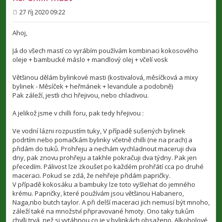
27 říj 2020 09:22
P
ř
í
Ahoj,
s
p
Já do všech mastí co vyrábím používám kombinaci kokosového
ě
v
oleje + bambucké máslo + mandlový olej + včelí vosk
e
k
Většinou dělám bylinkové masti (kostivalová, měsíčková a mixy
bylinek - Měsíček + heřmánek + levandule a podobně)
Pak záleží, jestli chci hřejivou, nebo chladivou.
A jelikož jsme v chilli foru, pak tedy hřejivou :
Ve vodní lázni rozpustím tuky, V případě sušených bylinek
podrtím nebo pomačkám bylinky včetně chilli (ne na prach) a
přidám do tuků. Prohřeju a nechám vychladnout maceruji dva
dny, pak znovu prohřeju a takhle pokračuji dva týdny. Pak jen
přecedím. Pálivost lze zkoušet po každém prohřátí cca po druhé
maceraci. Pokud se zdá, že nehřeje přidám papričky.
V případě kokosáku a bambuky lze toto vyšlehat do jemného
krému. Papričky, které používám jsou většinou Habanero,
Naga,nbo butch taylor. A při delší maceraci jich nemusí být mnoho,
záleží také na množství připravované hmoty. Ono taky tukům
chvíli trvá, než si vytáhnou co je v bylinkách obsaženo. Alkoholové