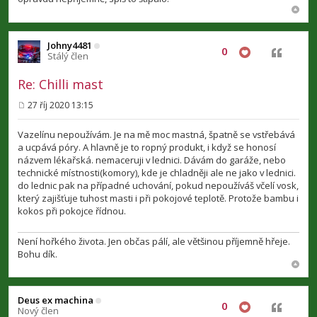
Johny4481
0
Citovat
Stálý člen
Re: Chilli mast
27 říj 2020 13:15
P
ř
í
Vazelínu nepoužívám. Je na mě moc mastná, špatně se vstřebává
s
a ucpává póry. A hlavně je to ropný produkt, i když se honosí
p
názvem lékařská. nemaceruji v lednici. Dávám do garáže, nebo
ě
v
technické místnosti(komory), kde je chladněji ale ne jako v lednici.
e
do lednic pak na případné uchování, pokud nepoužíváš včelí vosk,
k
který zajišťuje tuhost masti i při pokojové teplotě. Protože bambu i
kokos při pokojce řídnou.
Není hořkého života. Jen občas pálí, ale většinou příjemně hřeje.
Bohu dík.
Deus ex machina
0
Citovat
Nový člen