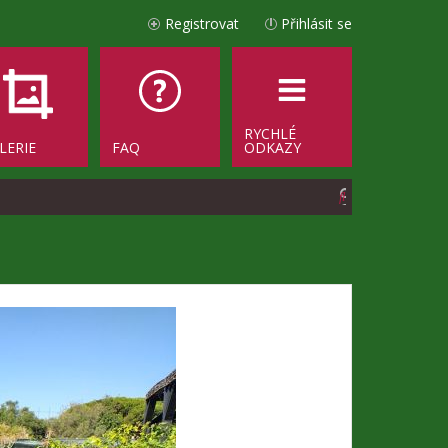
Registrovat
Přihlásit se
RYCHLÉ
LERIE
FAQ
ODKAZY
H
l
e
d
a
t