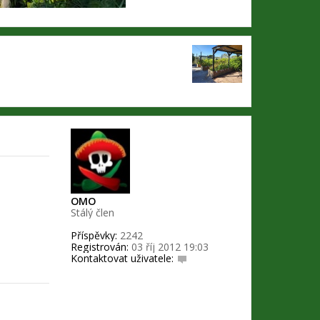
OMO
Stálý člen
Příspěvky:
2242
Registrován:
03 říj 2012 19:03
Kontaktovat uživatele:
K
o
n
t
a