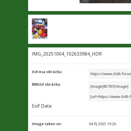
IMG_20251004_102633984_HDR
Adresa obrázku:
BBKód obrázku:
Exif Data
Image taken on:
04 říj 2025 10:26