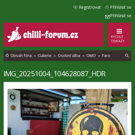
Registrovat
Přihlásit se
Přihlásit se
RYCHLÉ
ODKAZY
Obsah fóra
Galerie
Osobní alba
OMO
Faro
IMG_20251004_104628087_HDR
l
e
d
a
t