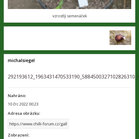
vzrostlý semenáček
michalsiegel
292193612_1963431470533190_5884500327102826310_
Nahráno:
10 črc 2022 00:23
Adresa obrázku:
Zobrazení: