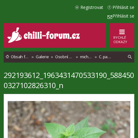
Registrovat
Přihlásit se
Přihlásit se
RYCHLÉ
ODKAZY
Obsah fóra
Galerie
Osobní alba
michalsiegel
C. parvifolium
292193612_1963431470533190_588450
l
0327102826310_n
e
d
a
t