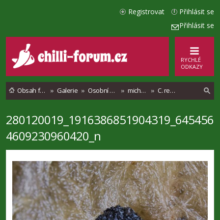
Registrovat
Přihlásit se
Přihlásit se
RYCHLÉ
ODKAZY
Obsah fóra
Galerie
Osobní alba
michalsiegel
C. recurvatum
280120019_1916386851904319_645456
l
4609230960420_n
e
d
a
t