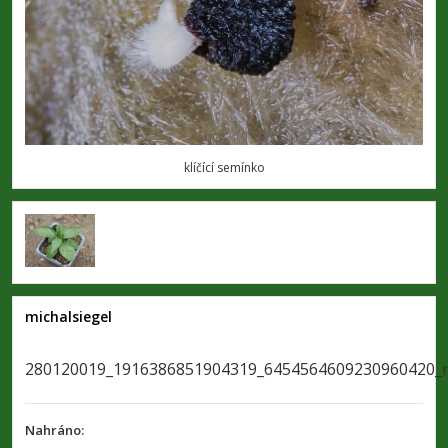
klíčící semínko
michalsiegel
280120019_1916386851904319_6454564609230960420_
Nahráno: